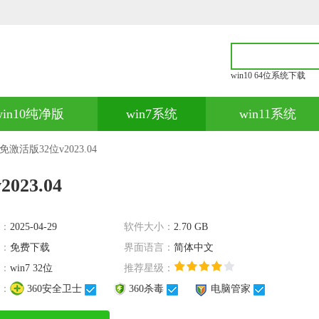
win10 64位系统下载
win10纯净版
win7系统
win11系统
激活版32位v2023.04
23.04
：
2025-04-29
软件大小：
2.70 GB
：
免费下载
界面语言：
简体中文
：
win7 32位
推荐星级：
：
360安全卫士
360杀毒
电脑管家