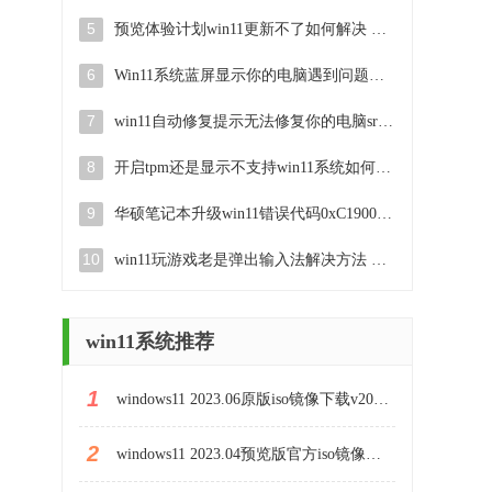
5
预览体验计划win11更新不了如何解决 Win11更新失败怎么办
6
Win11系统蓝屏显示你的电脑遇到问题需要重新启动如何解决 Win11系统蓝屏显示如何定位和解决问题
7
win11自动修复提示无法修复你的电脑srttrail.txt如何解决 Win11自动修复提示srttrail.txt无法修复解决方法
8
开启tpm还是显示不支持win11系统如何解决 如何在不支持Win11系统的设备上开启TPM功能
9
华硕笔记本升级win11错误代码0xC1900101或0x80070002的解决方法 华硕笔记本win11升级失败解决方法
10
win11玩游戏老是弹出输入法解决方法 Win11玩游戏输入法弹出怎么办
win11系统推荐
1
windows11 2023.06原版iso镜像下载v2023.06
2
windows11 2023.04预览版官方iso镜像下载