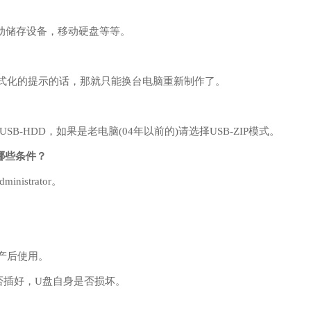
移动储存设备，移动硬盘等等。
式化的提示的话，那就只能换台电脑重新制作了。
-HDD，如果是老电脑(04年以前的)请选择USB-ZIP模式。
哪些条件？
strator。
产后使用。
否插好，U盘自身是否损坏。