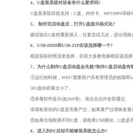
4、
U盘装系统对设备有什么要求吗?
U盘装系统目前支持：U盘、内存卡、MP3/MP4等
5、
制作完启动盘后，打开U盘提示格式化?
建议拔出
U盘然重新插入，往复尝试几次，还出现格
6、
USB-HDD和USB-ZIP应该选择哪一个?
根据实际的情况来选择，目前大多数电脑都应该选择USB
7、为什么
制作U盘启动盘会失败?
制作U盘启动盘有
①运行的时候，WIN7需要用户具有管理员的权限即admini
②U盘的容量太小了。
③杀毒软件提示(如360等)，请点击允许全部通过。
④请检查你的U盘是否量产过，如果量产过请恢复量
⑤如果出现检测不到U盘，请检查USB驱动，U盘是
8、
进入到PE后却不能够装系统怎么办?