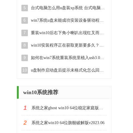
5
台式电脑怎么用u盘装xp系统 台式电脑如何使用U盘安装Windows XP系统
6
win7系统u盘未能成功安装设备驱动程序的具体处理办法 Win7系统u盘设备驱动安装失败解决方法
7
重装win10后右下角小喇叭出现红叉而且没声音如何解决 重装win10后小喇叭出现红叉无声音怎么办
8
win10安装程序正在获取更新要多久？怎么解决 Win10更新程序下载速度慢怎么办
9
如何在win7系统重装系统里植入usb3.0驱动程序 win7系统usb3.0驱动程序下载安装方法
10
u盘制作启动盘后提示未格式化怎么回事 U盘制作启动盘未格式化解决方法
win10系统推荐
1
系统之家ghost win10 64位稳定家庭版下载v2023.06
2
系统之家win10 64位旗舰破解版v2023.06