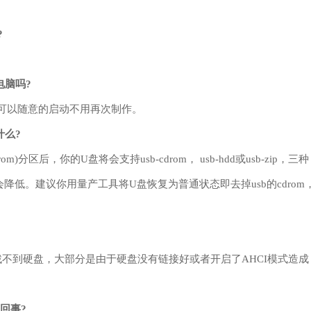
?
电脑吗?
可以随意的启动不用再次制作。
什么?
区后，你的U盘将会支持usb-cdrom， usb-hdd或usb-zip，三种
低。建议你用量产工具将U盘恢复为普通状态即去掉usb的cdrom
找不到硬盘，大部分是由于硬盘没有链接好或者开启了AHCI模式造成
回事?