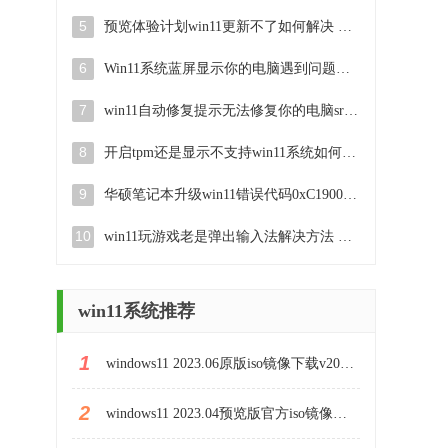
5
预览体验计划win11更新不了如何解决 Win11更新失败怎么办
6
Win11系统蓝屏显示你的电脑遇到问题需要重新启动如何解决 Win11系统蓝屏显示如何定位和解决问题
7
win11自动修复提示无法修复你的电脑srttrail.txt如何解决 Win11自动修复提示srttrail.txt无法修复解决方法
8
开启tpm还是显示不支持win11系统如何解决 如何在不支持Win11系统的设备上开启TPM功能
9
华硕笔记本升级win11错误代码0xC1900101或0x80070002的解决方法 华硕笔记本win11升级失败解决方法
10
win11玩游戏老是弹出输入法解决方法 Win11玩游戏输入法弹出怎么办
win11系统推荐
1
windows11 2023.06原版iso镜像下载v2023.06
2
windows11 2023.04预览版官方iso镜像下载