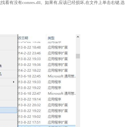
32,找找看有没有comres.dll。如果有,应该已经损坏,在文件上单击右键,选