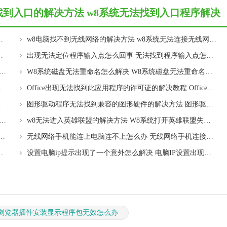
–无法找到入口的解决方法 w8系统无法找到入口程序解决
脑运行游戏时提示无法定位程序输入点的问题
w8电脑找不到无线网络的解决方法 w8系统无法连接无线网络怎么办
电脑无法找到网络适配器驱动程序怎么办
出现无法定位程序输入点怎么回事 无法找到程序输入点怎么解决
无法打开硬盘提示格式化怎么解决 w8系统硬盘格式化解决方法
W8系统磁盘无法重命名怎么解决 W8系统磁盘无法重命名出现错误提示怎么办
位程序输入点于动态链接库”的问题
Office出现无法找到此应用程序的许可证的解决教程 Office应用程序找不到许可证怎么办
输入法怎么办
图形驱动程序无法找到兼容的图形硬件的解决方法 图形驱动无法找到兼容的图形硬件怎么办
置图片密码提示注册失败的解决方法 w8系统设置图片密码提示注册失败
w8无法进入英雄联盟的解决方法 W8系统打开英雄联盟失败怎么办
:File Not Found怎么解决 U盘装机Error 15怎么解决
无线网络手机能连上电脑连不上怎么办 无线网络手机连接电脑失败怎么解决
我音乐电脑版取消边听歌功能步骤
设置电脑ip提示出现了一个意外怎么解决 电脑IP设置出现意外怎么办
谷歌浏览器插件安装显示程序包无效怎么办