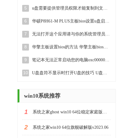
5
u盘需要提供管理员权限才能复制到文件夹怎么办 u盘复制文件夹需要管理员权限
6
华硕P8H61-M PLUS主板bios设置u盘启动的步骤图解 华硕P8H61-M PLUS主板bios设置u盘启动方法步骤图解
7
无法打开这个应用请与你的系统管理员联系怎么办 应用打不开怎么处理
8
华擎主板设置bios的方法 华擎主板bios设置教程
9
笔记本无法正常启动您的电脑oxc0000001修复方法 笔记本电脑启动错误oxc0000001解决方法
10
U盘盘符不显示时打开U盘的技巧 U盘插入电脑后没反应怎么办
win10系统推荐
1
系统之家ghost win10 64位稳定家庭版下载v2023.06
2
系统之家win10 64位旗舰破解版v2023.06