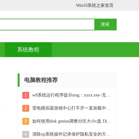
Win10系统之家首页
系统教程
电脑教程推荐
1
w8系统运行程序提示msg：xxxx.exe–无法找到入口的解决方法 w8系统无法找到入口程序解决方法
2
雷电模拟器游戏中心打不开一直加载中怎么解决 雷电模拟器游戏中心无法打开怎么办
3
如何使用disk genius调整分区大小c盘 Disk Genius如何调整C盘分区大小
介
4
清除xp系统操作记录保护隐私安全的方法 如何清除Windows XP系统中的操作记录以保护隐私安全