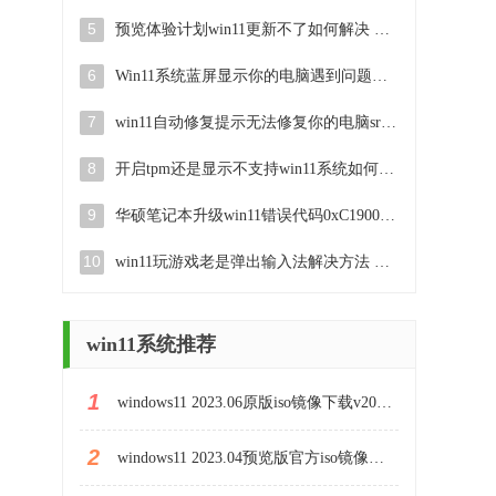
5
预览体验计划win11更新不了如何解决 Win11更新失败怎么办
6
Win11系统蓝屏显示你的电脑遇到问题需要重新启动如何解决 Win11系统蓝屏显示如何定位和解决问题
7
win11自动修复提示无法修复你的电脑srttrail.txt如何解决 Win11自动修复提示srttrail.txt无法修复解决方法
8
开启tpm还是显示不支持win11系统如何解决 如何在不支持Win11系统的设备上开启TPM功能
9
华硕笔记本升级win11错误代码0xC1900101或0x80070002的解决方法 华硕笔记本win11升级失败解决方法
10
win11玩游戏老是弹出输入法解决方法 Win11玩游戏输入法弹出怎么办
win11系统推荐
1
windows11 2023.06原版iso镜像下载v2023.06
2
windows11 2023.04预览版官方iso镜像下载