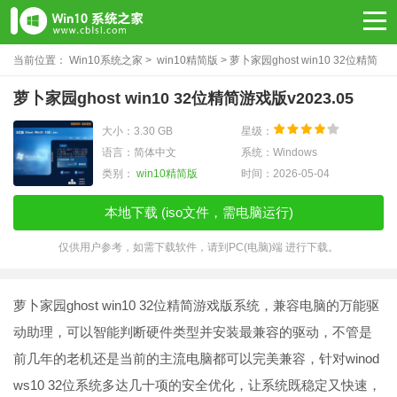
当前位置：
Win10系统之家
>
win10精简版
> 萝卜家园ghost win10 32位精简
游戏版v2023.05
萝卜家园ghost win10 32位精简游戏版v2023.05
大小：3.30 GB
星级：
语言：简体中文
系统：Windows
类别：
win10精简版
时间：2026-05-04
本地下载 (iso文件，需电脑运行)
仅供用户参考，如需下载软件，请到PC(电脑)端 进行下载。
萝卜家园ghost win10 32位精简游戏版系统，兼容电脑的万能驱
动助理，可以智能判断硬件类型并安装最兼容的驱动，不管是
前几年的老机还是当前的主流电脑都可以完美兼容，针对winod
ws10 32位系统多达几十项的安全优化，让系统既稳定又快速，