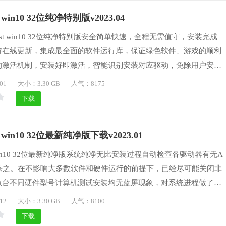
win10 32位纯净特别版v2023.04
st win10 32位纯净特别版安全简单快速，全程无需值守，安装完成
持在线更新，集成最全面的软件运行库，保证绿色软件、游戏的顺利
的激活机制，安装好即激活，智能识别安装对应驱动，免除用户安装
网环境下制作而成，确保系统纯净无毒。采用万能GHOST技术，全
01
大小：3.30 GB
人气：8175
，安装系统过程只需5-8分钟。
下载
 win10 32位最新纯净版下载v2023.01
 win10 32位最新纯净版系统纯净无比安装过程自动检查各驱动器有无A
则杀之。在不影响大多数软件和硬件运行的前提下，已经尽可能关闭非
数台不同硬件型号计算机测试安装均无蓝屏现象，对系统进程做了特
它系统相比，计算机的发热量减少30%以上，因此，为了达到最好的
12
大小：3.30 GB
人气：8100
家下载此系统。
下载