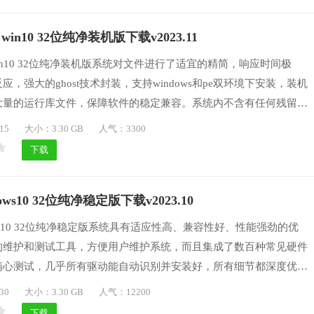
 win10 32位纯净装机版下载v2023.11
 win10 32位纯净装机版系统对文件进行了适宜的精简，响应时间极
，强大的ghost技术封装，支持windows和pe双环境下安装，装机
大量的运行库文件，保障软件的稳定兼容。系统内不含有任何残留病
系统内不含有任何残留病毒，绝对安全，全新的设计和交互界面，为
15
大小：3.30 GB
人气：3300
验。
下载
ows10 32位纯净稳定版下载v2023.10
ows10 32位纯净稳定版系统具有适应性高、兼容性好、性能强劲的优
的维护和测试工具，方便用户维护系统，而且集成了数百种常见硬件
精心测试，几乎所有驱动能自动识别并安装好，所有细节都深度优
的win10系统提供给用户免费下载，是电脑城、个人、公司快速装
30
大小：3.30 GB
人气：12200
下载