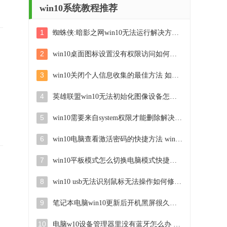
win10系统教程推荐
1
蜘蛛侠:暗影之网win10无法运行解决方法 蜘蛛侠暗影之网win10闪退解决方法
2
win10桌面图标设置没有权限访问如何处理 Win10桌面图标权限访问被拒绝怎么办
3
win10关闭个人信息收集的最佳方法 如何在win10中关闭个人信息收集
4
英雄联盟win10无法初始化图像设备怎么办 英雄联盟win10启动黑屏怎么解决
5
win10需要来自system权限才能删除解决方法 Win10删除文件需要管理员权限解决方法
6
win10电脑查看激活密码的快捷方法 win10电脑激活密码查看方法
7
win10平板模式怎么切换电脑模式快捷键 win10平板模式如何切换至电脑模式
8
win10 usb无法识别鼠标无法操作如何修复 Win10 USB接口无法识别鼠标怎么办
9
笔记本电脑win10更新后开机黑屏很久才有画面如何修复 win10更新后笔记本电脑开机黑屏怎么办
10
电脑w10设备管理器里没有蓝牙怎么办 电脑w10蓝牙设备管理器找不到