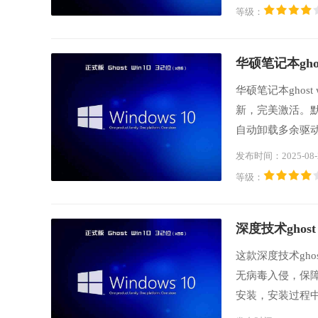
的系统操作。
等级：
华硕笔记本ghost
华硕笔记本ghos
新，完美激活。默
自动卸载多余驱动
5、2008、20
发布时间：2025-08-
取，自动释放不用
等级：
更流畅。
深度技术ghost 
这款深度技术gho
无病毒入侵，保
安装，安装过程
稳定、可靠、安