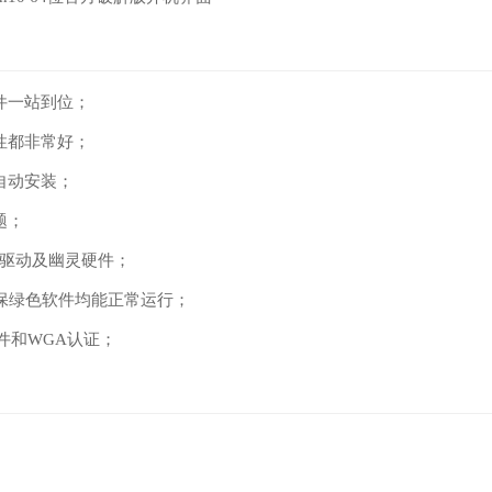
件一站到位；
性都非常好；
自动安装；
题；
设备驱动及幽灵硬件；
件，确保绿色软件均能正常运行；
e控件和WGA认证；